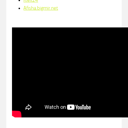
Kiev24
Afisha.bigmir.net