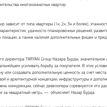
оительства многокомнатных квартир.
р зависит от типа квартиры (1к, 2к, 3к и более), этажно
 характеристик, удачности планировочных решений, разви
о локации, а также наличия дополнительных фишек и пред
го директора TARYAN Group Назара Бурды, значительное 
альнейшем усиливать борьбу за покупателя. В этих услов
у или создавать дополнительную ценность за счет места
ой и архитектурной концепции, инфраструктуры и дополни
вень конкуренции, сейчас девелоперы соревнуются кто да
не за квадратный метр», — объясняет Назар Бурда.