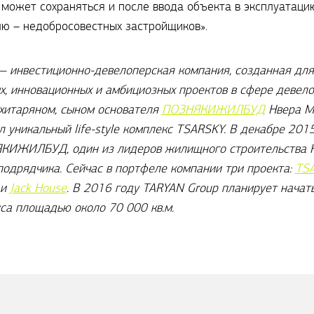
может сохраняться и после ввода объекта в эксплуатацию
лю – недобросовестных застройщиков».
 инвестиционно-девелоперская компания, созданная для
х, инновационных и амбициозных проектов в сфере девело
хитаряном, сыном основателя
ПОЗНЯКИЖИЛБУД
Нвера М
 уникальный life-style комплекс TSARSKY. В декабре 2015
КИЖИЛБУД, один из лидеров жилищного строительства Ки
подрядчика. Сейчас в портфеле компании три проекта:
TS
и
Jack House
. В 2016 году TARYAN Group планирует начат
са площадью около 70 000 кв.м.