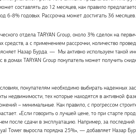
может составлять до 12 месяцев, как правило предлагает
под 6-8% годовых. Рассрочка может достигать 36 месяцев.
ического отдела TARYAN Group, около 3% сделок на перви
х средств, а с применением рассрочки, количество прове
ясняет Назар Бурда. — Мы активно используем такой инс
ас в домах TARYAN Group покупатель может получить скид
словиях, покупателям необходимо выбирать надежных за
ты недвижимости, тех которые находятся в активной фазе
ожений – минимальные. Как правило, с прогрессом строит
астает. «Если говорить о лучшей цене, то при старте прод
чем после сдачи в эксплуатацию. Например, за последний
oyal Tower выросла порядка 25%», — добавляет Назар Бу