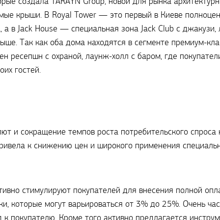
торые создала TARAYN Group, новой для рынка архитектур
мые крыши. В Royal Tower — это первый в Киеве полноце
 а в Jack House — специальная зона Jack Club с джакузи,
ыше. Так как оба дома находятся в сегменте премиум-клас
н ресепшн с охраной, лаунж-холл с баром, где покупател
оих гостей.
лют и сокращение темпов роста потребительского спроса
ивела к снижению цен и широкого применения специаль
тивно стимулируют покупателей для внесения полной опла
ки, которые могут варьироваться от 3% до 25%. Очень ча
к покупателю. Кроме того активно предлагается инструме