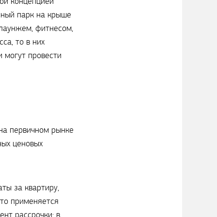
ной концепцией
нный парк на крыше
 лаунжем, фитнесом,
са, то в них
и могут провести
 на первичном рынке
ных ценовых
ты за квартиру,
сто применяется
нт рассрочки: в