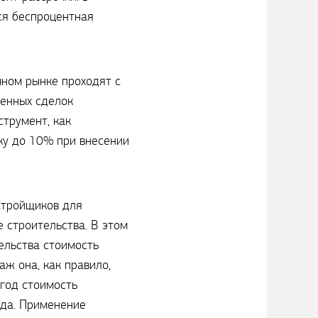
ся беспроцентная
чном рынке проходят с
денных сделок
трумент, как
ку до 10% при внесении
стройщиков для
 строительства. В этом
ельства стоимость
аж она, как правило,
 год стоимость
рда. Применение