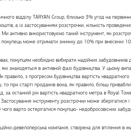
ичного відділу TARYAN Group, близько 3% угод на первинн
штів, а із застосуванням розстрочки, кількість проведени
 Ми активно використовуємо такий інструмент, як розстро
 покупець може отримати знижку до 10% при внесенні 10
овах, покупцям необхідно вибирати надійних забудовників 
х які знаходяться в активній фазі будівництва. У цьому ви
 Як правило, з прогресом будівництва вартість квадратного
, то при старті продажів вона, як правило, більш приваблив
д, за останній рік вартість квадратного метра в Royal To
. Застосування інструменту розстрочки може зберігатися і 
 чого варто остерігатися покупцю- недобросовісних забудо
ційно-девелоперська компанія, створена для втілення в ж