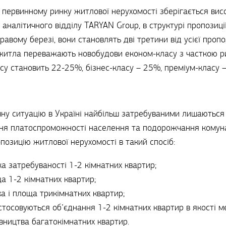
 первинному ринку житлової нерухомості зберігається висо
 аналітичного відділу TARYAN Group, в структурі пропозиц
равому березі, вони становлять дві третини від усієї пропоз
 житла переважають новобудови економ-класу з часткою р
у становить 22-25%, бізнес-класу – 25%, преміум-класу 
ну ситуацію в Україні найбільш затребуваними лишаються
ня платоспроможності населення та подорожчання комуна
позицію житлової нерухомості в такий спосіб:
ка затребуваності 1-2 кімнатних квартир;
а 1-2 кімнатних квартир;
а і площа трикімнатних квартир;
тосовуються об’єднання 1-2 кімнатних квартир в якості м
вництва багатокімнатних квартир.