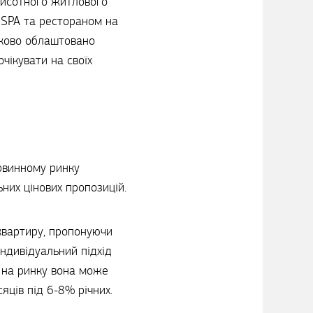
 висотного житлового
, SPA та рестораном на
тково облаштовано
чікувати на своїх
ервинному ринку
них цінових пропозицій.
квартиру, пропонуючи
ндивідуальний підхід
у на ринку вона може
яців під 6-8% річних.