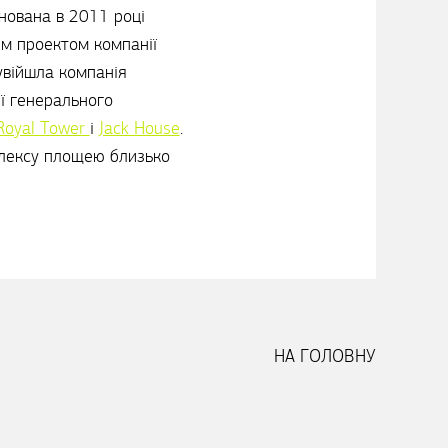
снована в 2011 році
им проектом компанії
 увійшла компанія
ї генерального
Royal Tower
і
Jack House
.
лексу площею близько
НА ГОЛОВНУ