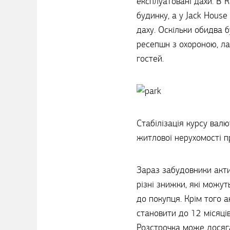
експлуатовані дахи. В 
будинку, а у Jack House
даху. Оскільки обидва 
ресепшн з охороною, ла
гостей.
Стабілізація курсу вал
житлової нерухомості п
Зараз забудовники акти
різні знижки, які можу
до покупця. Крім того 
становити до 12 місяців
Розстрочка може досяга