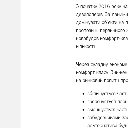
З початку 2016 року на
девелоперів. За даними
домінувати об’єкти на п
пропозиції первинного
новобудов комфорт-клас
кількості.
Через складну економіч
комфорт класу. Знижен
на ринковий попит і про
збільшується част
скорочується площ
зменшується частк
забудовниками зас
альтернативи буді