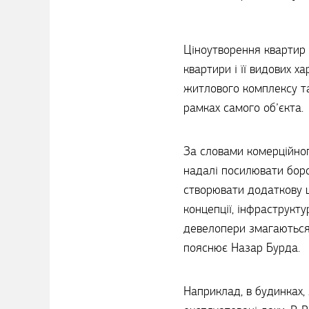
Ціноутворення квартир з
квартири і її видових х
житлового комплексу та
рамках самого об’єкта.
За словами комерційног
надалі посилювати боро
створювати додаткову ці
концепції, інфраструкту
девелопери змагаються 
пояснює Назар Бурда.
Наприклад, в будинках,