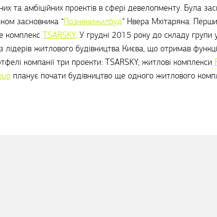
них та амбіційних проектів в сфері девелопменту. Була за
ном засновника “
Познякижилбуд
” Нвера Мхітаряна. Перш
yle комплекс
TSARSKY
. У грудні 2015 року до складу групи
з лідерів житлового будівництва Києва, що отримав функці
ртфелі компанії три проекти: TSARSKY, житлові комплекси
oup
планує почати будівництво ще одного житлового комп