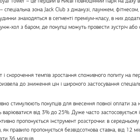
Royal Tower – це перший в Києві повноцінний парк на даху
 – спеціальна зона Jack Club з джакузі, лаунжем, фітнесом
будинки знаходяться в сегменті преміум-класу, в них дода
унж-хол з баром, де покупці можуть провести зустріч або о
ют і скорочення темпів зростання споживчого попиту на п
ризвела до зниження цін і широкого застосування спеціаль
вно стимулюють покупців для внесення повної оплати за 
ть варіюватися від 3% до 25%. Дуже часто застосовується і
активно пропонується інструмент розстрочки: в середньом
, як правило пропонується безвідсоткова ставка, від 12 міс
ти 36 місяців.