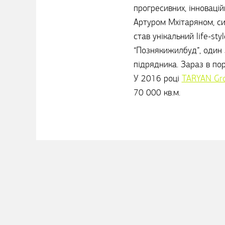
прогресивних, інновацій
Артуром Мхітаряном, си
став унікальний life-st
“Познякижилбуд”, один 
підрядника. Зараз в по
У 2016 році
TARYAN Gr
70 000 кв.м.