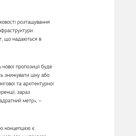
рховості розташування
інфраструктури
г, що надаються в
 нової пропозиції буде
ь знижувати ціну або
нгової та архітектурної
ренції, зараз
адратний метр», –
ою концепцією є