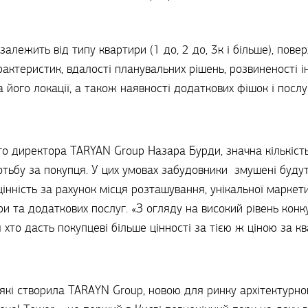
алежить від типу квартири (1 до, 2 до, 3к і більше), пове
арактеристик, вдалості планувальних рішень, розвиненості 
 його локації, а також наявності додаткових фішок і послу
о директора TARYAN Group Назара Бурди, значна кількість
тьбу за покупця. У цих умовах забудовники змушені будут
нність за рахунок місця розташування, унікальної маркети
ри та додаткових послуг. «З огляду на високий рівень конку
хто дасть покупцеві більше цінності за тією ж ціною за кв
 які створила TARAYN Group, новою для ринку архітектурн