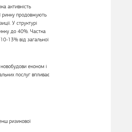
ка активність
ії ринку продовжують
иції. У структурі
инку до 40%. Частка
–10-13% від загальної
 новобудови економ і
льних послуг впливає
енш ризикової